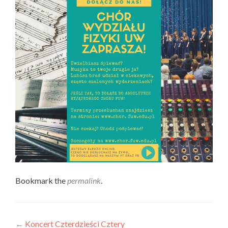
Bookmark the
permalink
.
Nawigacja
←
Koncert Czterdzieści Cztery