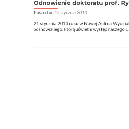
przedmiot
Odnowienie doktoratu prof. R
ogólnouniwersytecki
Posted on
15 stycznia 2013
–
semestr
21 stycznia 2013 roku w Nowej Auli na Wydzial
drugi
Sosnowskiego, którą uświetni występ naszego C