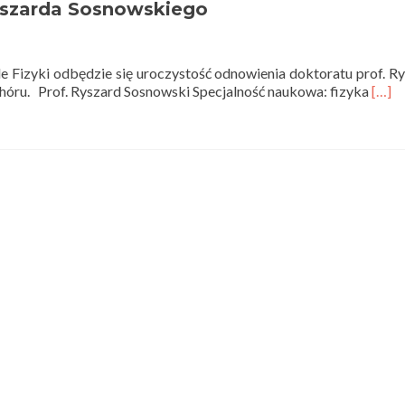
yszarda Sosnowskiego
e Fizyki odbędzie się uroczystość odnowienia doktoratu prof. R
Read
hóru. Prof. Ryszard Sosnowski Specjalność naukowa: fizyka
[…]
more
abou
Odno
dokt
prof.
Rysz
Sosn