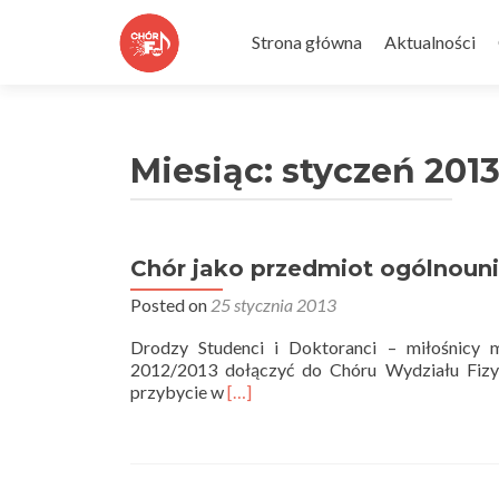
Skip
to
Strona główna
Aktualności
content
Miesiąc:
styczeń 201
Chór jako przedmiot ogólnouni
Posted on
25 stycznia 2013
Drodzy Studenci i Doktoranci – miłośnicy m
2012/2013 dołączyć do Chóru Wydziału Fizyk
Read
przybycie w
[…]
more
about
Chór
jako