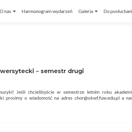
O nas
Harmonogram wydarzeń
Galeria
Do posłuchan
3
wersytecki – semestr drugi
uzyki! Jeśli chcielibyście w semestrze letnim roku akademi
i prosimy o wiadomość na adres chor@okwf.fuw.edu.pl a nas