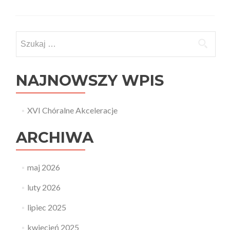
about
Naukowcy
śpiewają
czyli
Szukaj:
Chóralne
Akceleracje
2015
NAJNOWSZY WPIS
XVI Chóralne Akceleracje
ARCHIWA
maj 2026
luty 2026
lipiec 2025
kwiecień 2025